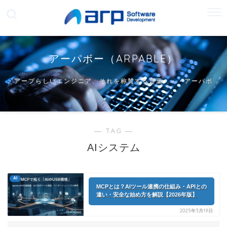
アーパボー（ARPABLE）
アープらしいエンジニア、それを称賛する言葉・・・アーパボ
ー
― TAG ―
AIシステム
AI
MCPとは？AIツール連携の仕組み・APIとの
違い・安全な始め方を解説【2026年版】
2025年3月19日