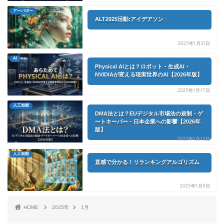
アーパボー
ALT2025活動:アイデアソン
2025年1月21日
AI
Physical AIとは？ロボット・生成AI・
NVIDIAが変える現実世界のAI【2026年版】
2025年1月17日
人工知能
DMA法とは？EUデジタル市場法の規制・ゲ
ートキーパー・日本企業への影響【2026年
版】
2025年1月15日
人工知能
直感で分かる！リランキングアルゴリズム
2025年1月9日
HOME
2025年
1月