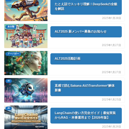
たとえ話でスッキリ理解！DeepSeekの全貌
を解説
2025年1月28日
未分類
ALT2025 新メンバー募集のお知らせ
2025年1月27日
アーパボー
ALT2025活動計画
2025年1月27日
AI
直感で読むSakana AIのTransformer²解体
新書
2025年1月25日
AI
LangChainの使い方完全ガイド｜最短実装
からRAG・本番運用まで【2026年版】
2025年1月29日