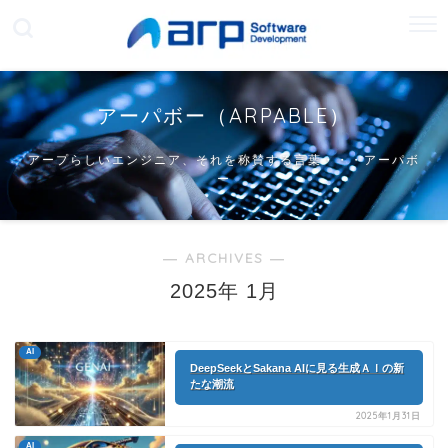
アーパボー（ARPABLE）
アープらしいエンジニア、それを称賛する言葉・・・アーパボ
ー
― ARCHIVES ―
2025年 1月
AI
DeepSeekとSakana AIに見る生成ＡＩの新
たな潮流
2025年1月31日
AI