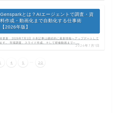
Gensparkとは？AIエージェントで調査・資
料作成・動画化まで自動化する仕事術
【2026年版】
終更新：2026年7月1日 ※本記事は継続的に最新情報へアップデートして
ます。 市場調査、スライド作成、そして研修動画まで─ …
2026年7月1日
...
3
4
5
20