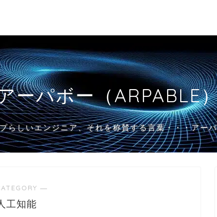
アーパボー（ARPABLE
プらしいエンジニア、それを称賛する言葉・・・アー
CATEGORY ―
人工知能