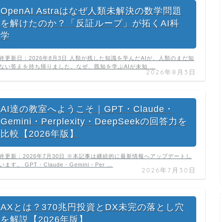
OpenAI Astraはなぜ人類未解決の数学問題
を解けたのか？「反証ループ」が拓くAI科
学
終更新日：2026年8月3日 人類が残した知識を学んだAIが、人類のまだ知
ない答えを持ち帰りました。なぜ、既知を学ぶAIが未知 …
2026年8月3日
AI達の教室へようこそ｜GPT・Claude・
Gemini・Perplexity・DeepSeekの回答力を
比較【2026年版】
終更新：2026年7月30日 ※本記事は継続的に最新情報へアップデートし
います。 GPT・Claude・Gemini・Per …
2026年7月30日
AXとは？370兆円投資とDX未完の落とし穴
を解説【2026年版】