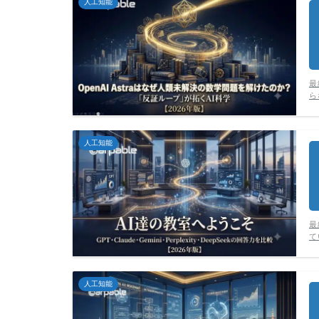
人工知能
最
ら
人工知能
最
て
人工知能