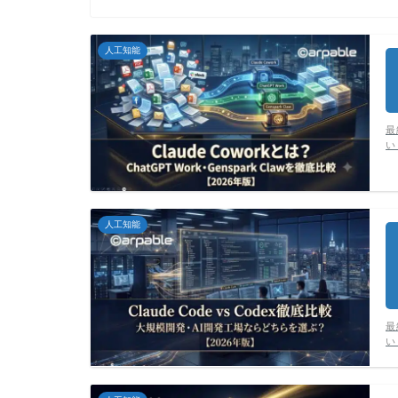
人工知能
最
い
人工知能
最
い