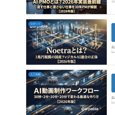
て
ロボット
最
い
人工知能
最
い