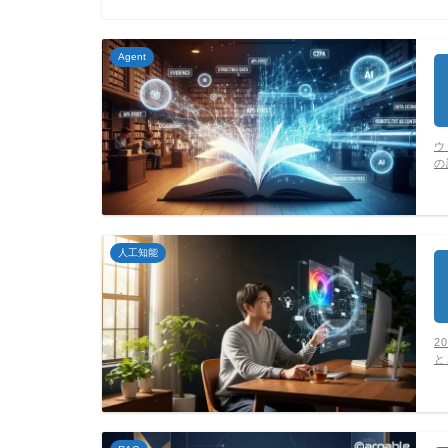
Agent
ウ
の
人工知能
2
と