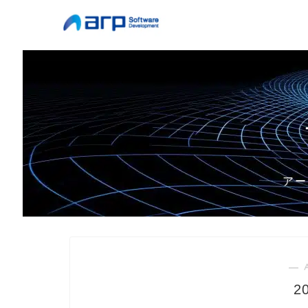
アー
― 
2