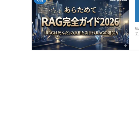
RAG
最
て