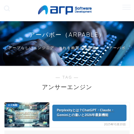
アーパボー（ARPABLE）
アープらしいエンジニア、それを称賛する言葉・・・アーパボ
ー
― TAG ―
アンサーエンジン
人工知能
Perplexityとは？ChatGPT・Claude・
Geminiとの違いと2026年最新機能
2025年10月20日