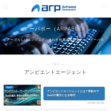
アーパボー（ARPABLE）
アープらしいエンジニア、それを称賛する言葉・・・アーパボ
ー
― TAG ―
アンビエントエージェント
Agent
アンビエントエージェントとは？常駐AIで
SaaSが裏方になる時代
2025年5月25日