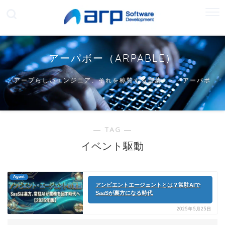
アーパボー（ARPABLE）
アープらしいエンジニア、それを称賛する言葉・・・アーパボ
ー
― TAG ―
イベント駆動
Agent
アンビエントエージェントとは？常駐AIで
SaaSが裏方になる時代
2025年5月25日