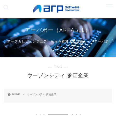
アーパボー（ARPABLE）
アープらしいエンジニア、それを称賛する言葉・・・アーパボ
ー
― TAG ―
ウーブンシティ 参画企業
HOME
ウーブンシティ 参画企業