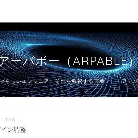
アーパボー（ARPABLE
プらしいエンジニア、それを称賛する言葉・・・アー
― TAG ―
ゲイン調整