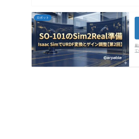
ロボット
最
て