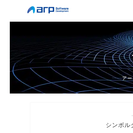
アー
シンボル