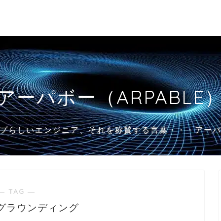
アーパボー（ARPABLE
プらしいエンジニア、それを称賛する言葉・・・アー
― TAG ―
グラウンディング