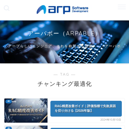
アーパボー（ARPABLE）
アープらしいエンジニア、それを称賛する言葉・・・アーパボ
ー
― TAG ―
チャンキング最適化
AI
RAG精度改善ガイド｜評価指標で失敗原因
を切り分ける【2026年版】
2024年10月10日
AI