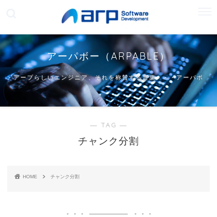
アーパボー（ARPABLE）
アープらしいエンジニア、それを称賛する言葉・・・アーパボ
ー
― TAG ―
チャンク分割
HOME
チャンク分割