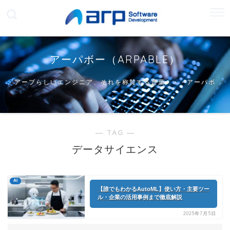
アーパボー（ARPABLE）
アープらしいエンジニア、それを称賛する言葉・・・アーパボ
ー
― TAG ―
データサイエンス
AI
【誰でもわかるAutoML】使い方・主要ツー
ル・企業の活用事例まで徹底解説
2025年7月5日