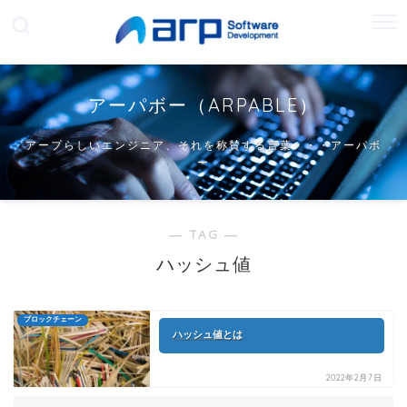
アーパボー（ARPABLE）
アープらしいエンジニア、それを称賛する言葉・・・アーパボ
ー
― TAG ―
ハッシュ値
ブロックチェーン
ハッシュ値とは
2022年2月7日