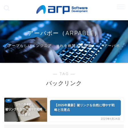
アーパボー（ARPABLE）
アープらしいエンジニア、それを称賛する言葉・・・アーパボ
ー
― TAG ―
バックリンク
AI
【2025年最新】被リンクを自然に増やす戦
略と注意点
2025年6月24日