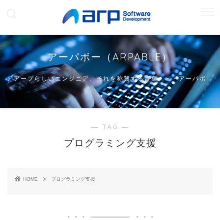
アーパボー（ARPABLE）
アープらしいエンジニア、それを称賛する言葉・・・アーパボ
ー
― TAG ―
プログラミング支援
HOME
プログラミング支援