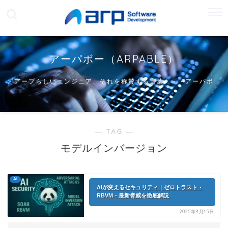
アーパボー（ARPABLE）
アープらしいエンジニア、それを称賛する言葉・・・アーパボ
ー
― TAG ―
モデルインバージョン
AI
AIが変えるセキュリティ｜ゼロトラスト・
RBVM・最新脅威を徹底解説
2025年4月15日