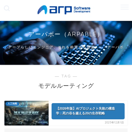
アーパボー（ARPABLE）
アープらしいエンジニア、それを称賛する言葉・・・アーパボ
ー
― TAG ―
モデルルーティング
人工知能
【2026年版】AIプロジェクト失敗の構造
学：死の谷を越える20の生存戦略
2025年12月1日