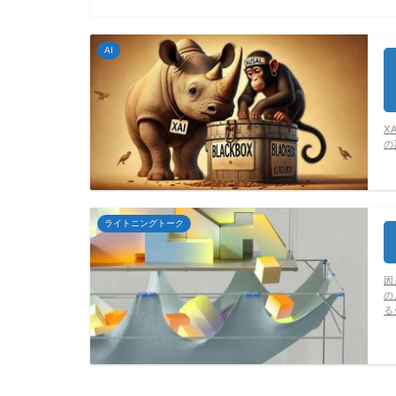
AI
X
の
ライトニングトーク
因
の
る