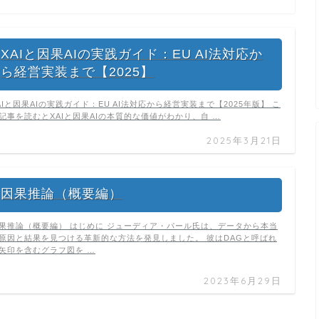
XAIと因果AIの実践ガイド：EU AI法対応か
ら経営実装まで【2025】
AIと因果AIの実践ガイド：EU AI法対応から経営実装まで【2025年版】 こ
記事を読むとXAIと因果AIの本質的な価値がわかり、自 …
2025年3月21日
因果推論（概要編）
果推論（概要編） はじめに ジューディア・パール氏は、データから本当
原因と結果を見つける革新的な方法を発見しました。 彼はDAGと呼ばれ
矢印を含むグラフ図を …
2023年6月29日