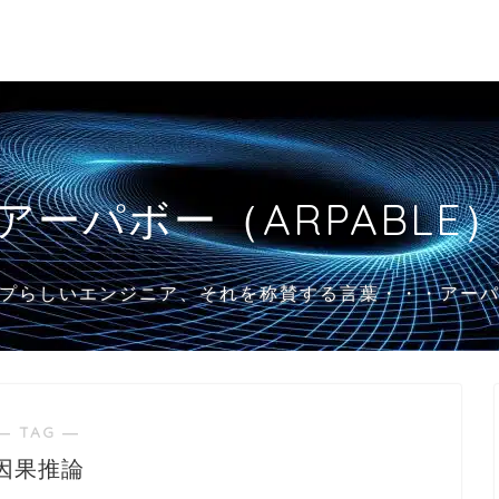
アーパボー（ARPABLE
プらしいエンジニア、それを称賛する言葉・・・アー
― TAG ―
因果推論