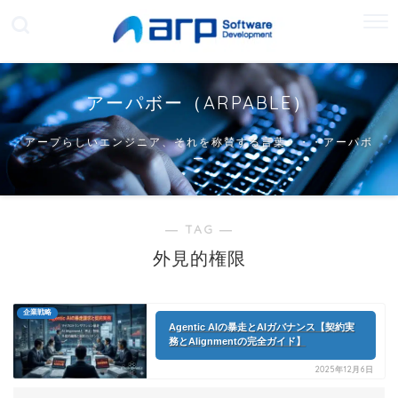
アーパボー（ARPABLE）
アープらしいエンジニア、それを称賛する言葉・・・アーパボ
ー
― TAG ―
外見的権限
企業戦略
Agentic AIの暴走とAIガバナンス【契約実
務とAlignmentの完全ガイド】
2025年12月6日