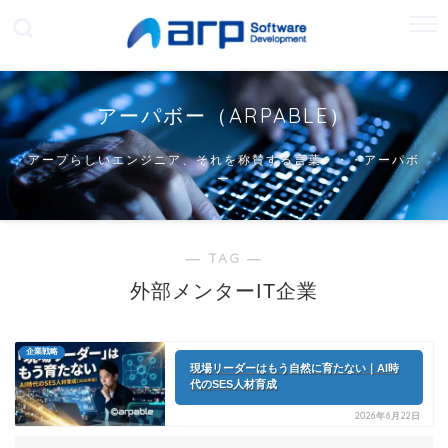
アーパボー（ARPABLE）
アープらしいエンジニア、それを称賛する言葉・・・アーパボ
ー
― TAG ―
外部メンターIT企業
企業戦略
現場リーダーはもう自然に育たない｜AI時
代のSES人材育成
2026年6月22日