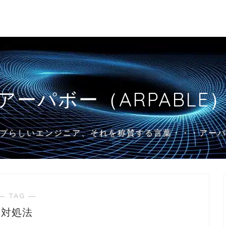
アーパボー（ARPABLE
プらしいエンジニア、それを称賛する言葉・・・アー
― TAG ―
対処法