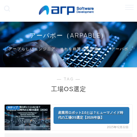
アーパボー（ARPABLE）
アープらしいエンジニア、それを称賛する言葉・・・アーパボ
ー
― TAG ―
工場OS選定
AIチップ
産業用ロボット2.0とは？ヒューマノイド時
代の工場OS選定【2026年版】
2025年12月22日