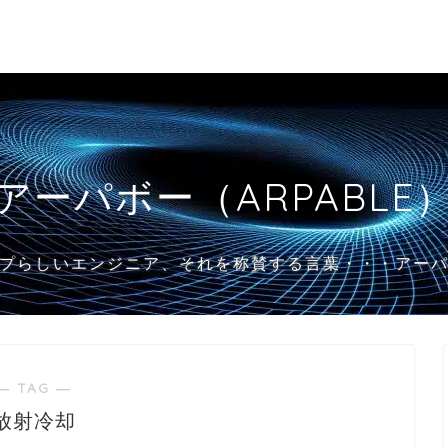
アーパボー（ARPABLE
プらしいエンジニア、それを称賛する言葉・・・アー
― TAG ―
放射冷却