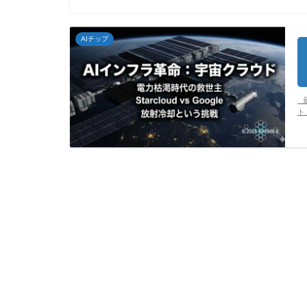
AIチップ
最
ト