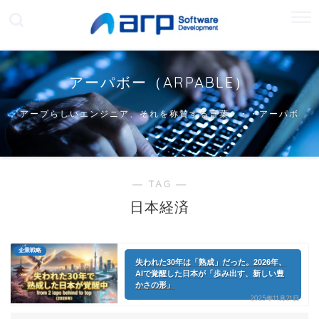
アーパボー（ARPABLE）
アープらしいエンジニア、それを称賛する言葉・・・アーパボ
ー
― TAG ―
日本経済
企業戦略
失われた30年は「熟成」だった。2026年、
AIで覚醒した日本が「歩み出す、新しい豊
かさの形」
2025年11月21日