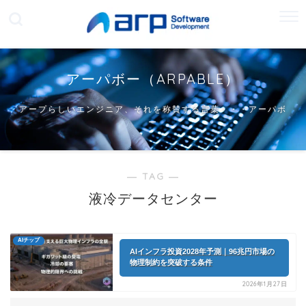
アーパボー（ARPABLE）
アープらしいエンジニア、それを称賛する言葉・・・アーパボ
ー
― TAG ―
液冷データセンター
AIチップ
AIインフラ投資2028年予測｜96兆円市場の
物理制約を突破する条件
2026年1月27日