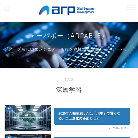
アーパボー（ARPABLE）
アープらしいエンジニア、それを称賛する言葉・・・アーパボ
ー
― TAG ―
深層学習
AI
2025年AI最前線：AIは「現場」で賢くな
る。自己進化の秘密とは？
2025年7月16日
AI