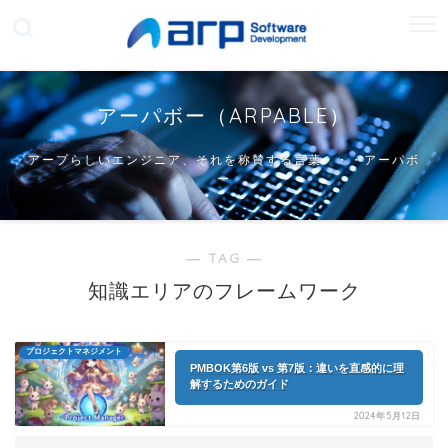
アーパボー（ARPABLE）
アープらしいエンジニア、それを称賛する言葉・・・アーパボ
ー
― TAG ―
知識エリアのフレームワーク
プロジェクトマネジメント
PMBOK第6版 vs 第7版：違いを直感的に理
解するためのガイド
2024年5月12日