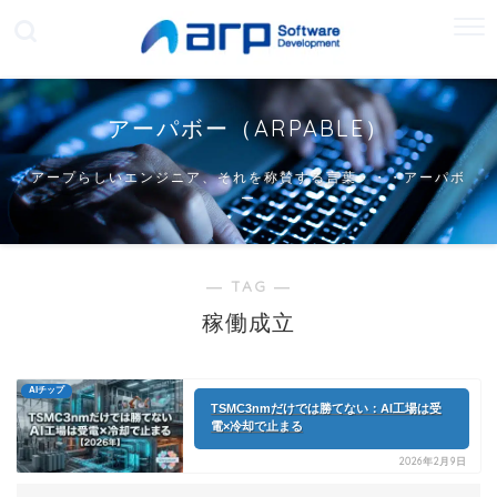
アーパボー（ARPABLE）
アープらしいエンジニア、それを称賛する言葉・・・アーパボ
ー
― TAG ―
稼働成立
AIチップ
TSMC3nmだけでは勝てない：AI工場は受
電×冷却で止まる
2026年2月9日