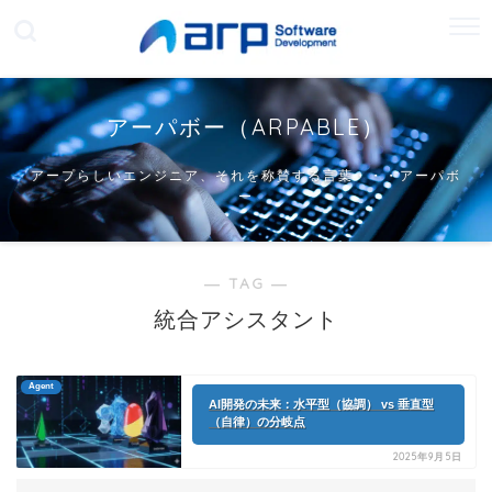
アーパボー（ARPABLE）
アープらしいエンジニア、それを称賛する言葉・・・アーパボ
ー
― TAG ―
統合アシスタント
Agent
AI開発の未来：水平型（協調） vs 垂直型
（自律）の分岐点
2025年9月5日