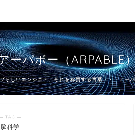
アーパボー（ARPABLE
プらしいエンジニア、それを称賛する言葉・・・アー
― TAG ―
脳科学