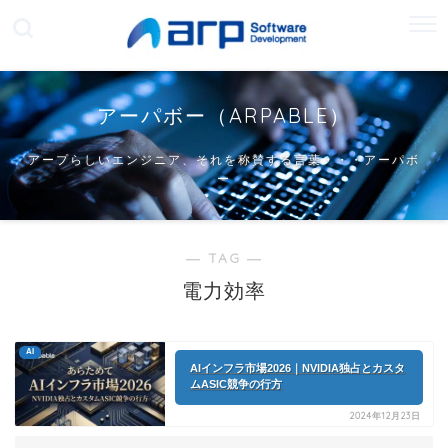
アーパボー（ARPABLE）
アープらしいエンジニア、それを称賛する言葉・・・アーパボ
ー
― TAG ―
電力効率
AI
AIインフラ市場2026｜NVIDIA独占とカスタ
ムASIC競争の行方
2024年12月23日