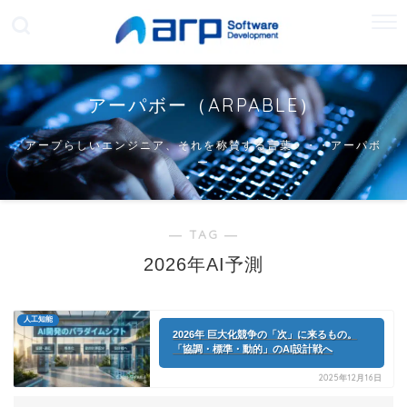
アーパボー（ARPABLE）
アープらしいエンジニア、それを称賛する言葉・・・アーパボ
ー
― TAG ―
2026年AI予測
人工知能
2026年 巨大化競争の「次」に来るもの。
「協調・標準・動的」のAI設計戦へ
2025年12月16日