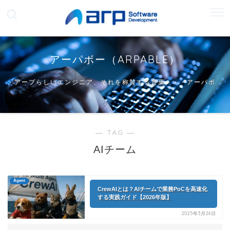
アーパボー（ARPABLE）
アープらしいエンジニア、それを称賛する言葉・・・アーパボ
ー
― TAG ―
AIチーム
Agent
CrewAIとは？AIチームで業務PoCを高速化
する実践ガイド【2026年版】
2025年3月26日