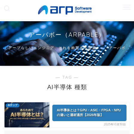
アーパボー（ARPABLE）
アープらしいエンジニア、それを称賛する言葉・・・アーパボ
ー
― TAG ―
AI半導体 種類
AIチップ
AI半導体とは？GPU・ASIC・FPGA・NPU
の違いと適材適所【2026年版】
2025年10月30日