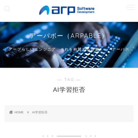
アーパボー（ARPABLE）
アープらしいエンジニア、それを称賛する言葉・・・アーパボ
ー
― TAG ―
AI学習拒否
HOME
AI学習拒否