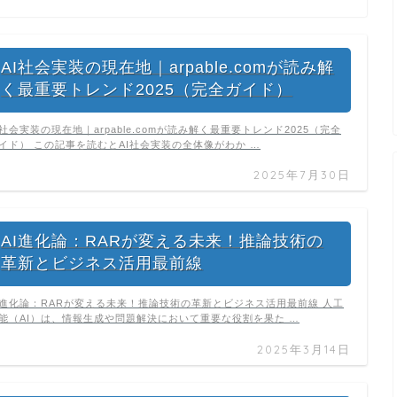
AI社会実装の現在地｜arpable.comが読み解
く最重要トレンド2025（完全ガイド）
I社会実装の現在地｜arpable.comが読み解く最重要トレンド2025（完全
イド） この記事を読むとAI社会実装の全体像がわか …
2025年7月30日
AI進化論：RARが変える未来！推論技術の
革新とビジネス活用最前線
I進化論：RARが変える未来！推論技術の革新とビジネス活用最前線 人工
能（AI）は、情報生成や問題解決において重要な役割を果た …
2025年3月14日