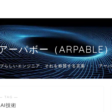
アーパボー（ARPABLE
プらしいエンジニア、それを称賛する言葉・・・アー
― TAG ―
AI技術