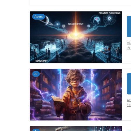
Agent
A
ガ
AI
A
知