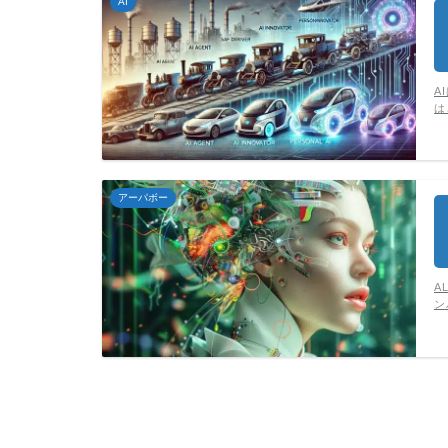
AI
A
は
アーパボー
A
ン