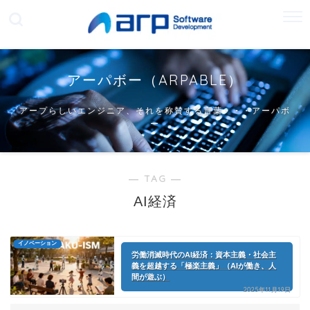
アーパボー（ARPABLE）
アープらしいエンジニア、それを称賛する言葉・・・アーパボ
ー
― TAG ―
AI経済
イノベーション
労働消滅時代のAI経済：資本主義・社会主
義を超越する「極楽主義」（AIが働き、人
間が遊ぶ）
2025年11月19日