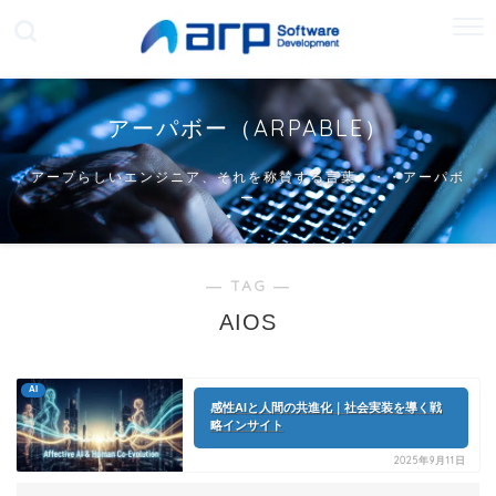
アーパボー（ARPABLE）
アープらしいエンジニア、それを称賛する言葉・・・アーパボ
ー
― TAG ―
AIOS
AI
感性AIと人間の共進化｜社会実装を導く戦
略インサイト
2025年9月11日