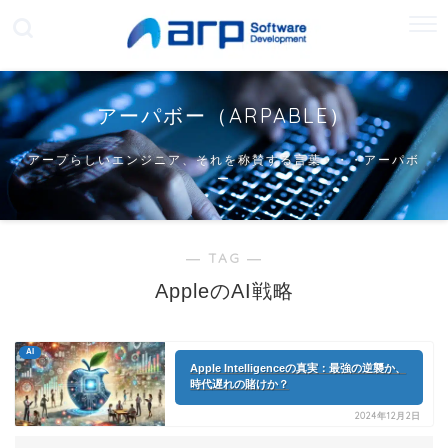
アーパボー（ARPABLE）
アープらしいエンジニア、それを称賛する言葉・・・アーパボ
ー
― TAG ―
AppleのAI戦略
AI
Apple Intelligenceの真実：最強の逆襲か、
時代遅れの賭けか？
2024年12月2日