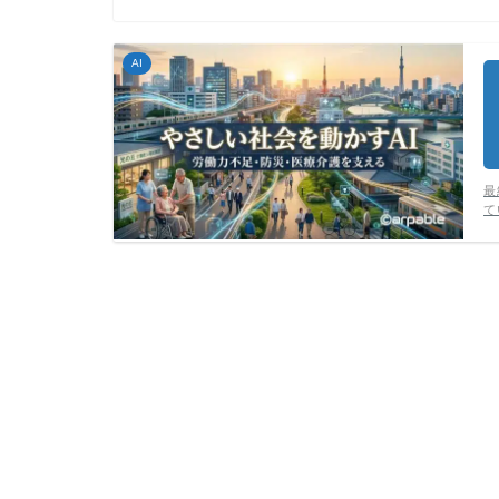
AI
最
て