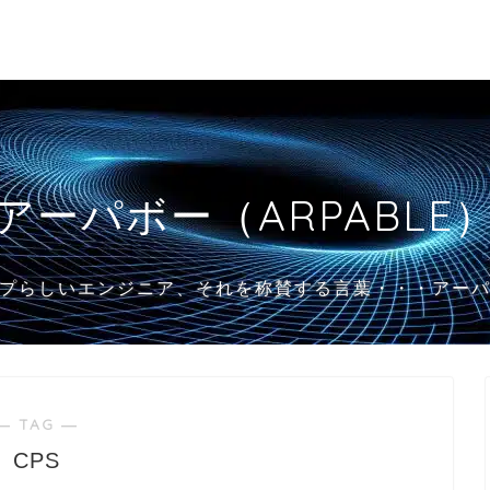
アーパボー（ARPABLE
プらしいエンジニア、それを称賛する言葉・・・アー
― TAG ―
CPS