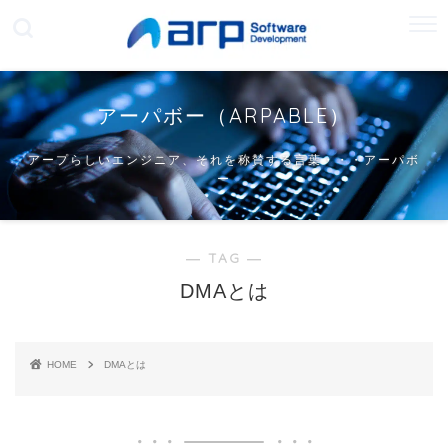
アーパボー（ARPABLE）
アープらしいエンジニア、それを称賛する言葉・・・アーパボ
ー
― TAG ―
DMAとは
HOME
DMAとは