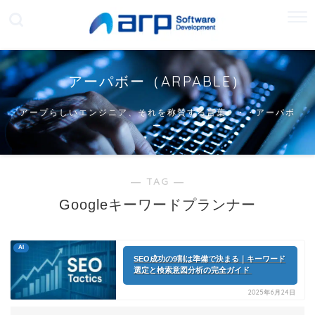
アーパボー（ARPABLE）
アープらしいエンジニア、それを称賛する言葉・・・アーパボ
ー
― TAG ―
Googleキーワードプランナー
AI
SEO成功の9割は準備で決まる｜キーワード
選定と検索意図分析の完全ガイド
2025年6月24日