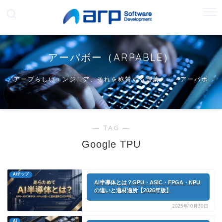
アーパボー（ARPABLE）
アープらしいエンジニア、それを称賛する言葉・・・アーパボ
ー
― TAG ―
Google TPU
AIチップ
AI半導体とは？GPU・ASIC・FPGA・NPU
の違いと適材適所【2026年版】
2025年10月30日
AI