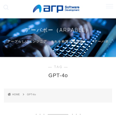
アーパボー（ARPABLE）
アープらしいエンジニア、それを称賛する言葉・・・アーパボ
ー
― TAG ―
GPT-4o
HOME
GPT-4o