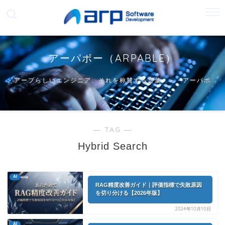
アーパボー（ARPABLE）
アープらしいエンジニア、それを称賛する言葉・・・アーパボ
ー
― TAG ―
Hybrid Search
AI
RAG精度改善ガイド｜評価指標で失敗原因
を切り分ける【2026年版】
2024年10月10日
AI