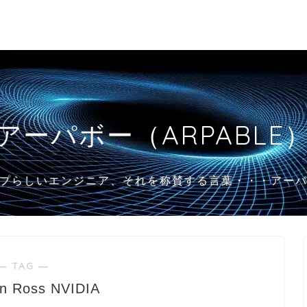
アーパボー（ARPABLE
プらしいエンジニア、それを称賛する言葉・・・アー
― TAG ―
an Ross NVIDIA