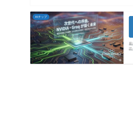
AIチップ
最
読