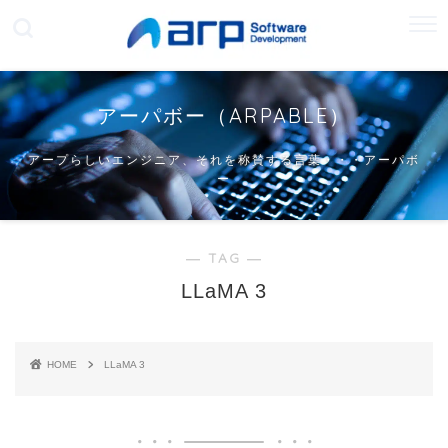
アーパボー（ARPABLE）
アープらしいエンジニア、それを称賛する言葉・・・アーパボ
ー
― TAG ―
LLaMA 3
HOME
LLaMA 3