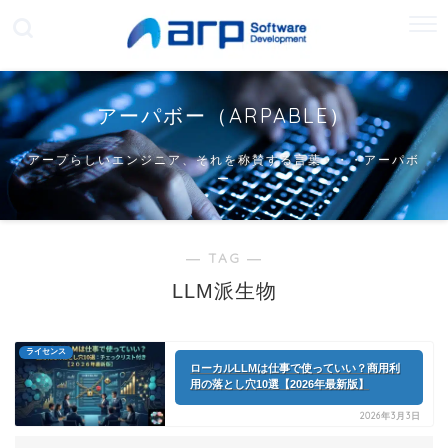
アーパボー（ARPABLE）
アープらしいエンジニア、それを称賛する言葉・・・アーパボ
ー
― TAG ―
LLM派生物
ライセンス
ローカルLLMは仕事で使っていい？商用利
用の落とし穴10選【2026年最新版】
2026年3月3日