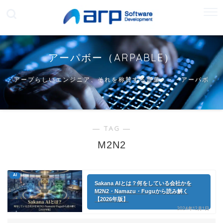
アーパボー（ARPABLE）
アープらしいエンジニア、それを称賛する言葉・・・アーパボ
ー
― TAG ―
M2N2
AI
Sakana AIとは？何をしている会社かを
M2N2・Namazu・Fuguから読み解く
【2026年版】
2024年12月1日